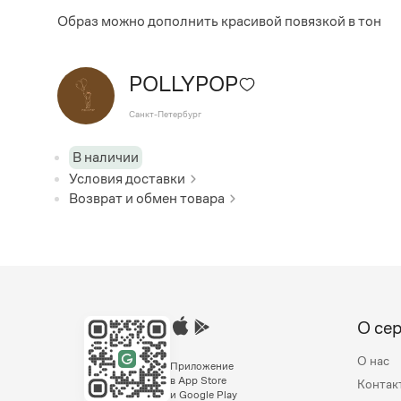
Образ можно дополнить красивой повязкой в тон
POLLYPOP
Санкт-Петербург
В наличии
Условия доставки
Возврат и обмен товара
О се
О нас
Приложение
в App Store
Контак
и Google Play