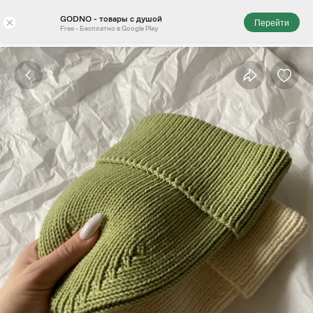
GODNO - товары с душой
×
Перейти
Free - Бесплатно в Google Play