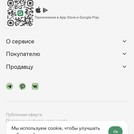
Приложение в App Store и Google Play
О сервисе
Покупателю
Продавцу
Публичная оферта
Политика конфиденциальности
Мы используем cookie, чтобы улучшать
Ок
©
2024-2026
godno.com
Разработка сайта —
dev.family