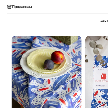
Продавцам
⁠Дом 