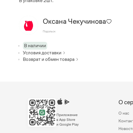
В упаковке 2шт.
Оксана Чекучинова
Подольск
В наличии
Условия доставки
Возврат и обмен товара
О се
О нас
Приложение
в App Store
Контак
и Google Play
Новост