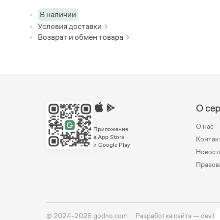
В наличии
Условия доставки
Возврат и обмен товара
О се
О нас
Приложение
в App Store
Контак
и Google Play
Новост
Правов
©
2024-2026
godno.com
Разработка сайта —
dev.fa