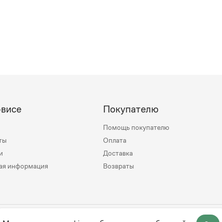
рвисе
Покупателю
Помощь покупателю
ты
Оплата
и
Доставка
ая информация
Возвраты
mily