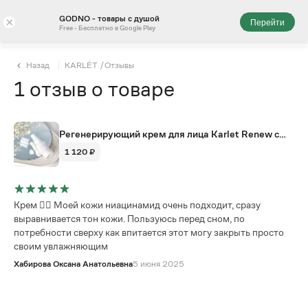
GODNO - товары с душой
×
Перейти
Free - Бесплатно в Google Play
Назад
KARLÉT
/
Отзывы
1
отзыв
о товаре
Регенерирующий крем для лица Karlet Renew с
ниацинамидом, пробиотиком альфа-глюкан и
1 120 ₽
микроиглами
Крем ❤️‍🔥 Моей кожи ниацинамид очень подходит, сразу
выравнивается тон кожи. Пользуюсь перед сном, по
потребности сверху как впитается этот могу закрыть просто
своим увлажняющим
Хабирова Оксана Анатольевна
5 июня 2025