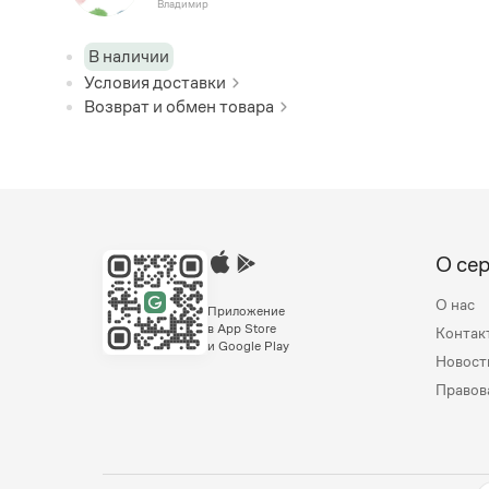
Владимир
В наличии
Условия доставки
Возврат и обмен товара
О се
О нас
Приложение
в App Store
Контак
и Google Play
Новост
Правов