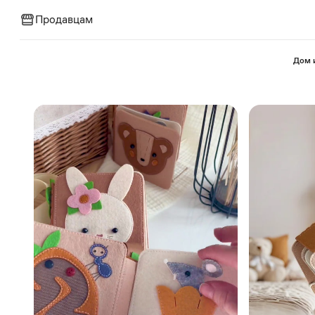
Продавцам
⁠Дом 