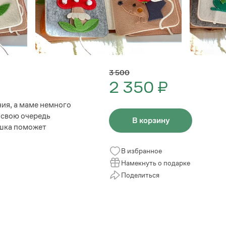
3 500
2 350 ₽
ия, а маме немного
 свою очередь
В корзину
ушка поможет
В избранное
Намекнуть о подарке
Поделиться