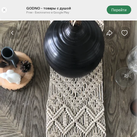
GODNO - товары с душой
×
Перейти
Free - Бесплатно в Google Play