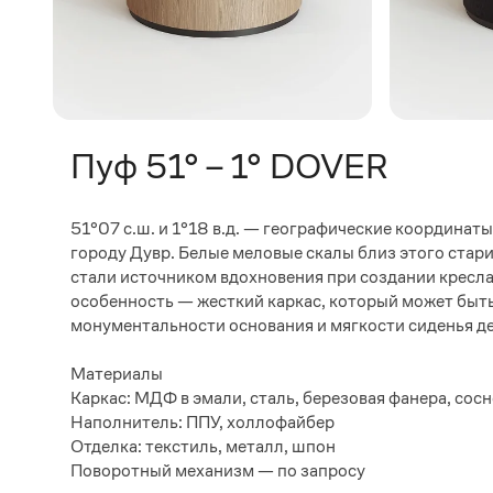
Пуф 51° – 1° DOVER
51°07 с.ш. и 1°18 в.д. — географические координат
городу Дувр. Белые меловые скалы близ этого стар
стали источником вдохновения при создании кресла
особенность — жесткий каркас, который может быть
монументальности основания и мягкости сиденья д
Материалы
Каркас: МДФ в эмали, сталь, березовая фанера, сос
Наполнитель: ППУ, холлофайбер
Отделка: текстиль, металл, шпон
Поворотный механизм — по запросу