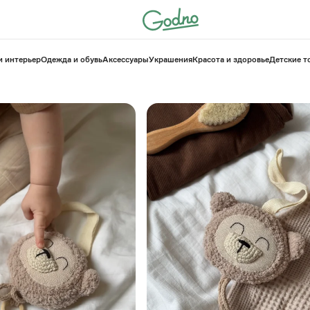
и интерьер
Одежда и обувь
Аксессуары
Украшения
Красота и здоровье
⁠Детские 