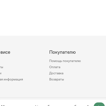
рвисе
Покупателю
Помощь покупателю
ты
Оплата
и
Доставка
ая информация
Возвраты
mily