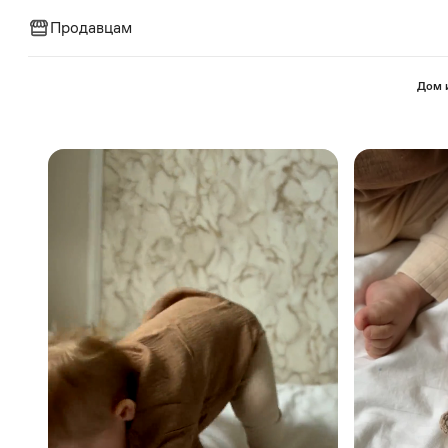
Продавцам
⁠Дом 