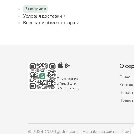
В наличии
Условия доставки
Возврат и обмен товара
О се
О нас
Приложение
в App Store
Контак
и Google Play
Новост
Правов
©
2024-2026
godno.com
Разработка сайта —
dev.fa