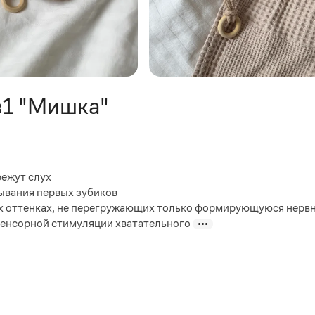
в1 "Мишка"
режут слух
зывания первых зубиков
ых оттенках, не перегружающих только формирующуюся нерв
сенсорной стимуляции хватательного