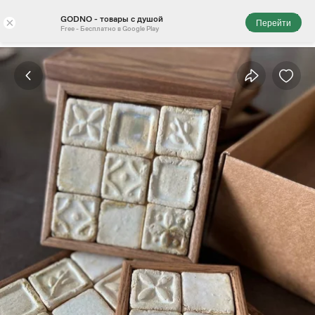
GODNO - товары с душой
×
Перейти
Free - Бесплатно в Google Play