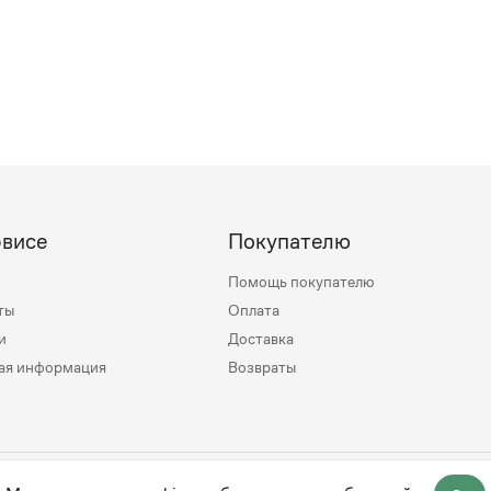
рвисе
Покупателю
Помощь покупателю
ты
Оплата
и
Доставка
ая информация
Возвраты
mily