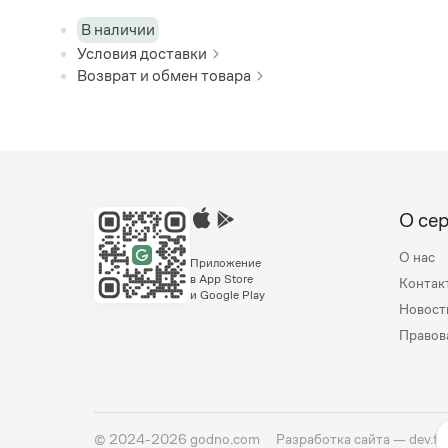
В наличии
Условия доставки
Возврат и обмен товара
О се
О нас
Приложение
в App Store
Контак
и Google Play
Новост
Правов
©
2024-2026
godno.com
Разработка сайта —
dev.fa