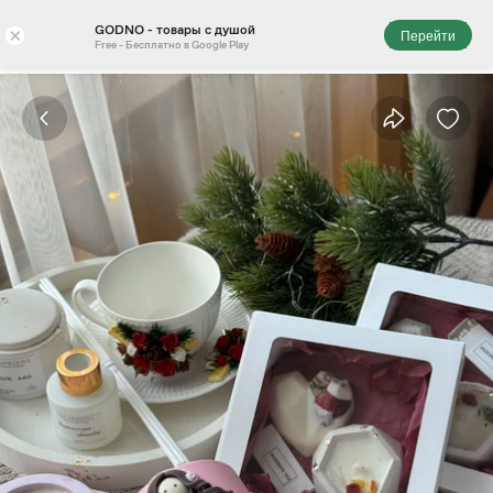
GODNO - товары с душой
×
Перейти
Free - Бесплатно в Google Play