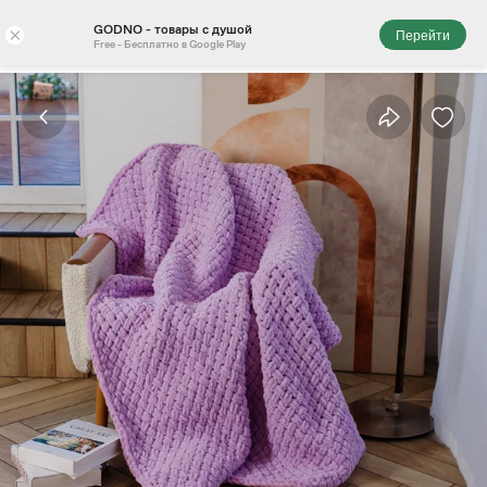
GODNO - товары с душой
×
Перейти
Free - Бесплатно в Google Play