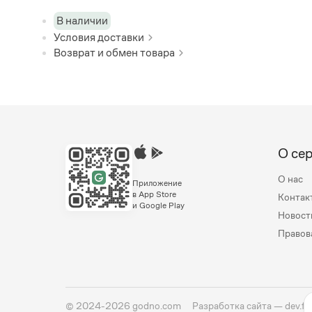
В наличии
Условия доставки
Возврат и обмен товара
О се
О нас
Приложение
в App Store
Контак
и Google Play
Новост
Правов
©
2024-2026
godno.com
Разработка сайта —
dev.fa