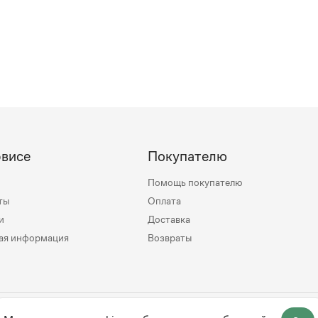
рвисе
Покупателю
Помощь покупателю
ты
Оплата
и
Доставка
ая информация
Возвраты
mily