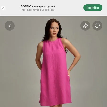
GODNO - товары с душой
×
Перейти
Free - Бесплатно в Google Play