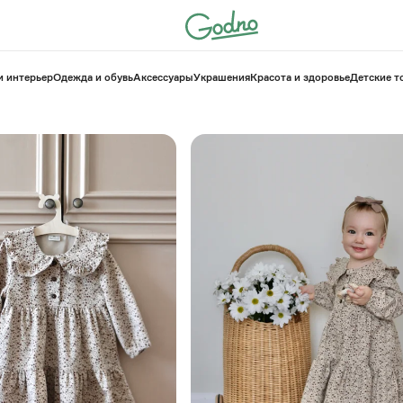
и интерьер
Одежда и обувь
Аксессуары
Украшения
Красота и здоровье
⁠Детские 