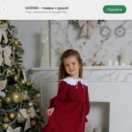
GODNO - товары с душой
×
Перейти
Free - Бесплатно в Google Play