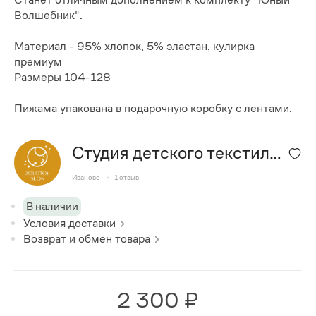
Волшебник".
Материал - 95% хлопок, 5% эластан, кулирка
премиум
Размеры 104-128
Пижама упакована в подарочную коробку с лентами.
Студия детского текстиля
"Золотой Слон"
Иваново
1
отзыв
В наличии
Условия доставки
Возврат и обмен товара
2 300 ₽