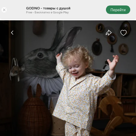
GODNO - товары с душой
×
Перейти
Free - Бесплатно в Google Play