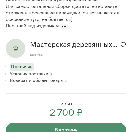
Для самостоятельной сборки достаточно вставить
стержень в основание пирамидки (он вставляется в
основание туго, не болтается).
Внешний вид изделия м
Мастерская деревянных
изделий
Шерегеш
В наличии
Условия доставки
Возврат и обмен товара
2 750
2 700 ₽
В корзину