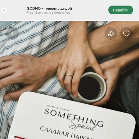
GODNO - товары с душой
×
Перейти
Free - Бесплатно в Google Play