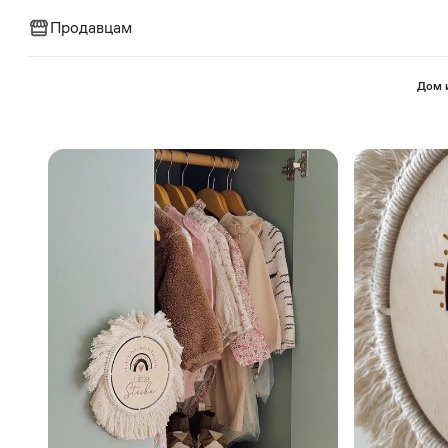
Продавцам
⁠Дом 