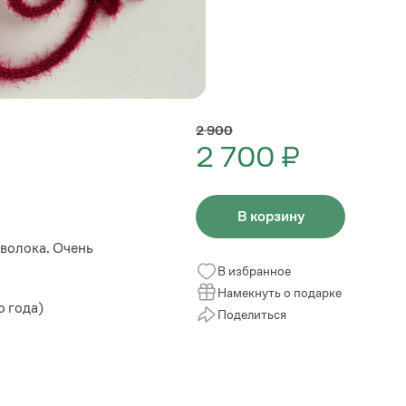
2 900
2 700 ₽
В корзину
оволока. Очень
В избранное
Намекнуть о подарке
о года)
Поделиться