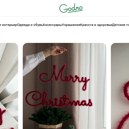
и интерьер
Одежда и обувь
Аксессуары
Украшения
Красота и здоровье
⁠Детские 