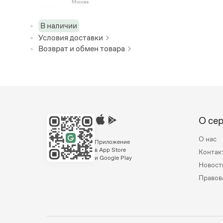
Москва
В наличии
Условия доставки
Возврат и обмен товара
О се
О нас
Приложение
в App Store
Контак
и Google Play
Новост
Правов