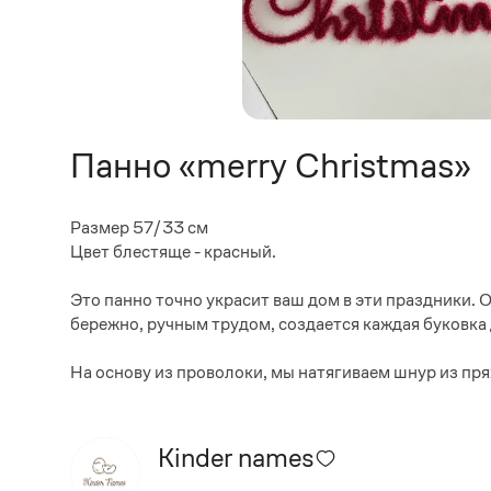
Панно «merry Christmas»
Размер 57/33 см
Цвет блестяще - красный.
Это панно точно украсит ваш дом в эти праздники. 
бережно, ручным трудом, создается каждая буковка 
На основу из проволоки, мы натягиваем шнур из пря
Kinder names