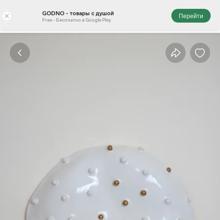
GODNO - товары с душой
×
Перейти
Free - Бесплатно в Google Play