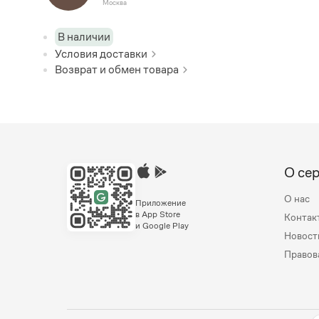
Москва
В наличии
Условия доставки
Возврат и обмен товара
О се
О нас
Приложение
в App Store
Контак
и Google Play
Новост
Правов