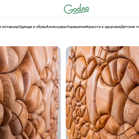
и интерьер
Одежда и обувь
Аксессуары
Украшения
Красота и здоровье
⁠Детские 