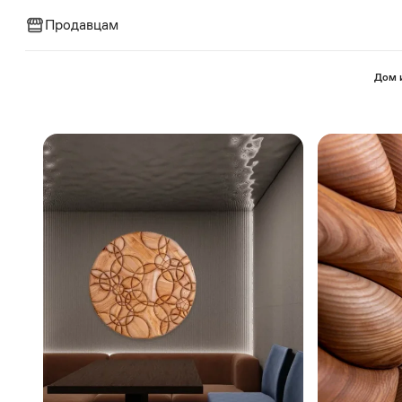
Продавцам
⁠Дом 