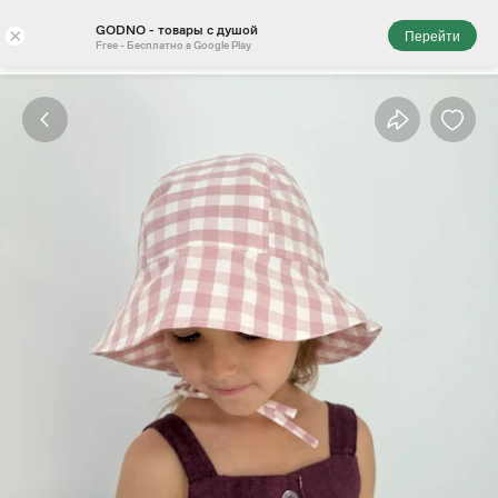
GODNO - товары с душой
×
Перейти
Free - Бесплатно в Google Play