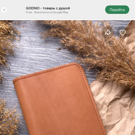
GODNO - товары с душой
×
Перейти
Free - Бесплатно в Google Play