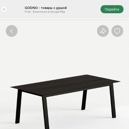
GODNO - товары с душой
×
Перейти
Free - Бесплатно в Google Play