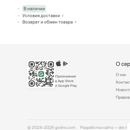
В наличии
Условия доставки
Возврат и обмен товара
О се
О нас
Приложение
в App Store
Контак
и Google Play
Новост
Правов
©
2024-2026
godno.com
Разработка сайта —
dev.fa