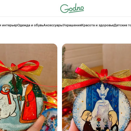
и интерьер
Одежда и обувь
Аксессуары
Украшения
Красота и здоровье
⁠Детские 