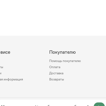
рвисе
Покупателю
Помощь покупателю
ты
Оплата
и
Доставка
ая информация
Возвраты
mily