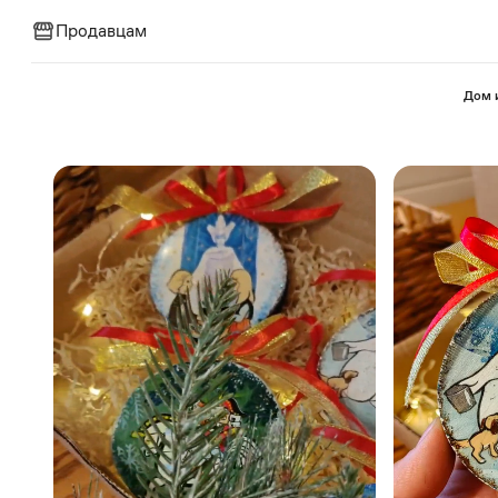
Продавцам
⁠Дом 