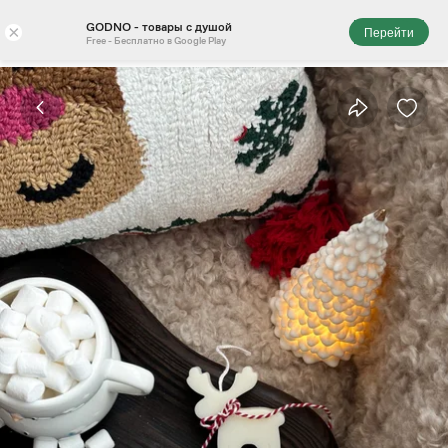
GODNO - товары с душой
×
Перейти
Free - Бесплатно в Google Play