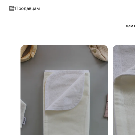
Продавцам
⁠Дом 