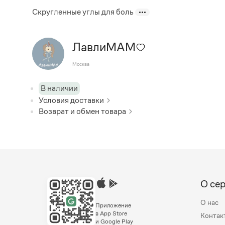
Скругленные углы для боль
ЛавлиМАМ
Москва
В наличии
Условия доставки
Возврат и обмен товара
О се
О нас
Приложение
в App Store
Контак
и Google Play