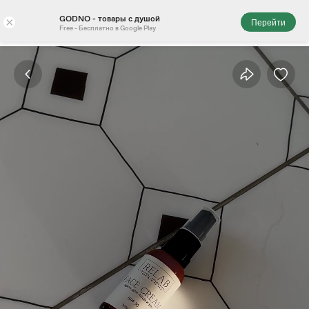
GODNO - товары с душой
×
Перейти
Free - Бесплатно в Google Play