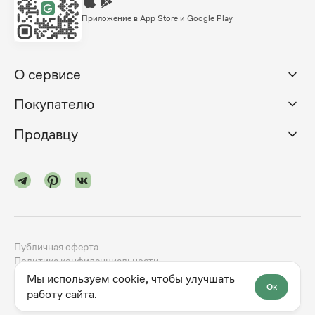
Приложение в App Store и Google Play
О сервисе
Покупателю
Продавцу
Публичная оферта
Политика конфиденциальности
Мы используем cookie, чтобы улучшать
Ок
©
2024-2026
godno.com
Разработка сайта —
dev.family
работу сайта.