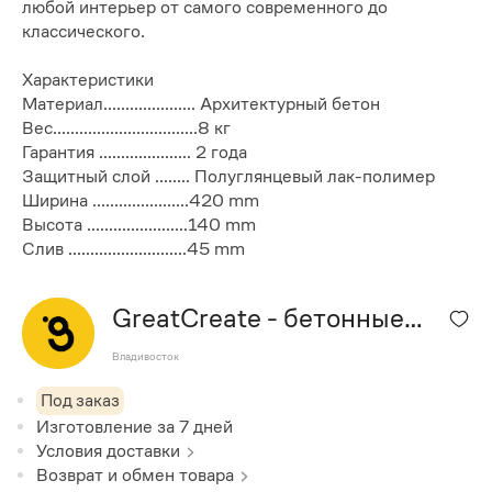
любой интерьер от самого современного до
классического.
Характеристики
Материал..................... Архитектурный бетон
Вес.................................8 кг
Гарантия ..................... 2 года
Защитный слой ........ Полуглянцевый лак-полимер
Ширина ......................420 mm
Высота .......................140 mm
Слив ...........................45 mm
GreatCreate - бетонные
раковины
Владивосток
Под заказ
Изготовление за
7
дней
Условия доставки
Возврат и обмен товара