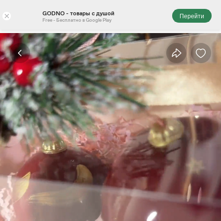
GODNO - товары с душой
×
Перейти
Free - Бесплатно в Google Play