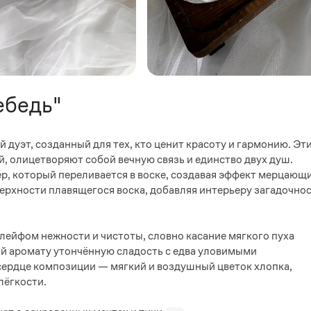
ебедь"
 дуэт, созданный для тех, кто ценит красоту и гармонию. Эт
, олицетворяют собой вечную связь и единство двух душ.
р, который переливается в воске, создавая эффект мерцающ
ерхности плавящегося воска, добавляя интерьеру загадочно
лейфом нежности и чистоты, словно касание мягкого пуха
ий аромату утончённую сладость с едва уловимыми
ердце композиции — мягкий и воздушный цветок хлопка,
лёгкости.