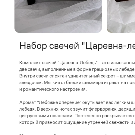
Набор свечей "Царевна-л
Комплект свечей "Царевна-Лебедь" – это изысканный
две свечи, выполненные в форме грациозных лебедей
Внутри свечи спрятан удивительный секрет – шимме
звездочек. Мягкие отблески шиммера играют на пов
и романтического настроения.
Аромат "Лебяжье оперение" окутывает вас лёгким ш
лебедя. В верхних нотах звучит флердоранж, дарящ
цитрусовыми нюансами. Постепенно раскрывается с
который привносит ощущение утренней свежести и 