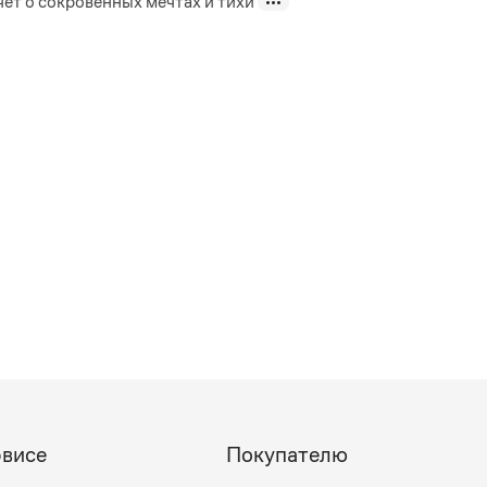
ет о сокровенных мечтах и тихи
рвисе
Покупателю