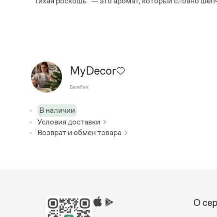
"Тихая роскошь" — это аромат, который словно шепч
MyDecor
Белебей
В наличии
Условия доставки
Возврат и обмен товара
О се