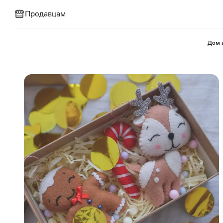
Продавцам
⁠Дом 