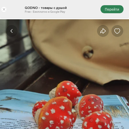
GODNO - товары с душой
×
Перейти
Free - Бесплатно в Google Play