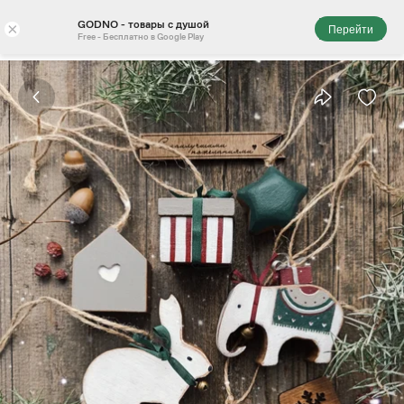
GODNO - товары с душой
×
Перейти
Free - Бесплатно в Google Play