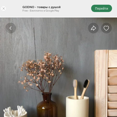
GODNO - товары с душой
×
Перейти
Free - Бесплатно в Google Play