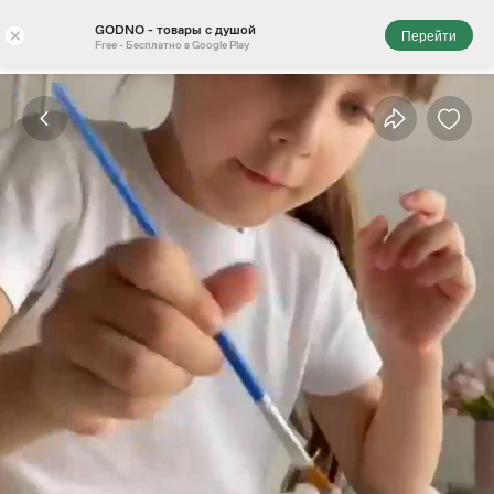
GODNO - товары с душой
×
Перейти
Free - Бесплатно в Google Play