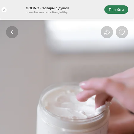
GODNO - товары с душой
×
Перейти
Free - Бесплатно в Google Play