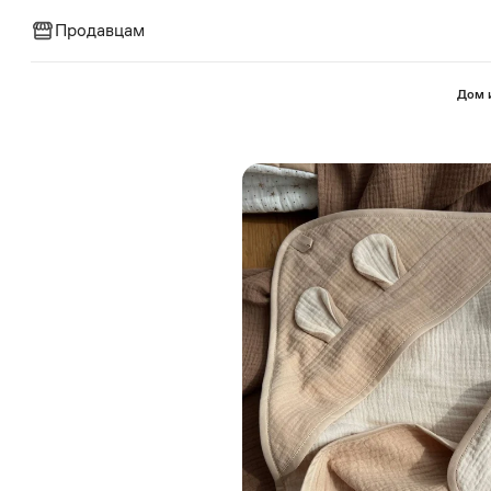
Продавцам
⁠Дом 