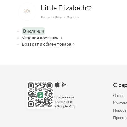
Little Elizabeth
Ростов-на-Дону
3
отзыва
В наличии
Условия доставки
Возврат и обмен товара
О се
О нас
Приложение
в App Store
Контак
и Google Play
Новост
Правов