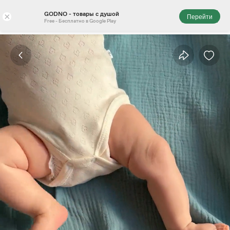
GODNO - товары с душой
×
Перейти
Free - Бесплатно в Google Play