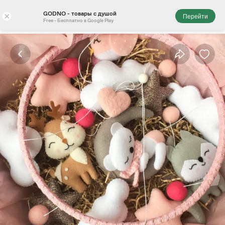
GODNO - товары с душой
×
Перейти
Free - Бесплатно в Google Play