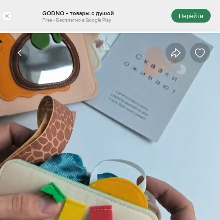
GODNO - товары с душой
×
Перейти
Free - Бесплатно в Google Play