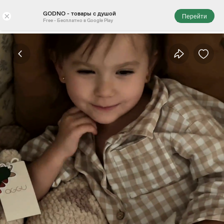
GODNO - товары с душой
×
Перейти
Free - Бесплатно в Google Play