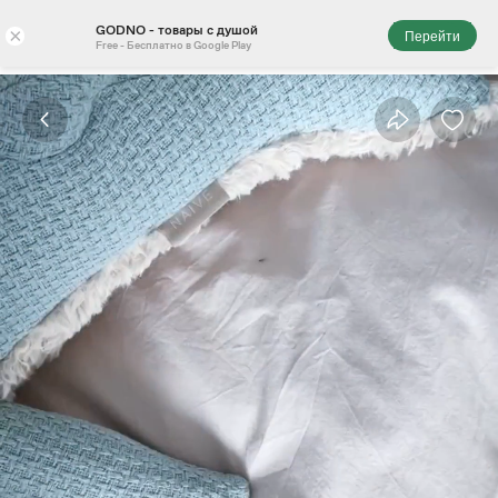
GODNO - товары с душой
×
Перейти
Free - Бесплатно в Google Play