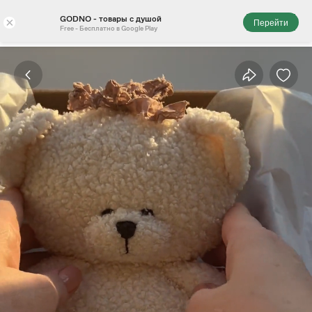
GODNO - товары с душой
×
Перейти
Free - Бесплатно в Google Play